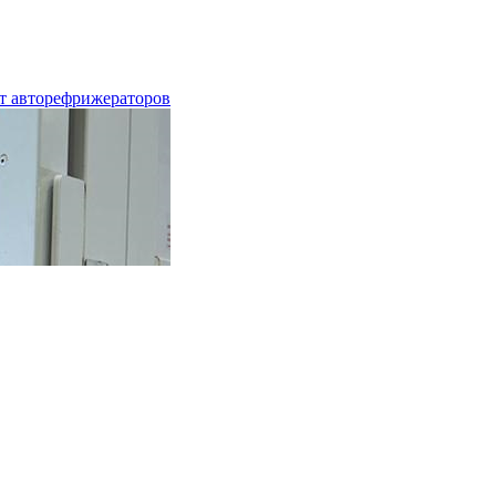
т авторефрижераторов