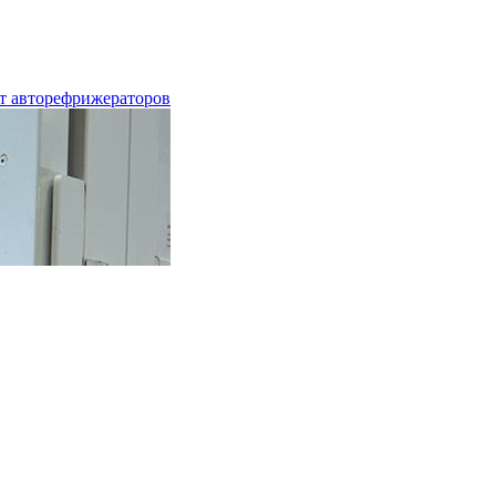
т авторефрижераторов